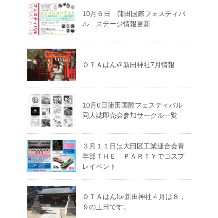
10月６日 蒲田国際フェスティバ
ル ステージ情報更新
ＯＴＡはん＠新田神社7月情報
10月6日蒲田国際フェスティバル
同人誌即売会参加サークル一覧
３月１１日は大田区工業連合会青
年部ＴＨＥ ＰＡＲＴＹでコスプ
レイベント
ＯＴＡはんfor新田神社４月は８，
９の土日です。