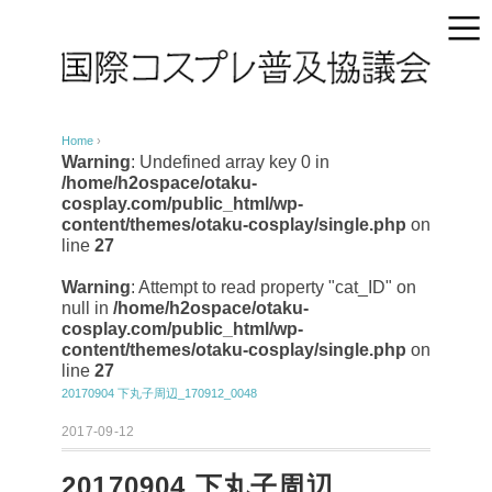
Home
›
Warning
: Undefined array key 0 in
/home/h2ospace/otaku-
cosplay.com/public_html/wp-
content/themes/otaku-cosplay/single.php
on
line
27
Warning
: Attempt to read property "cat_ID" on
null in
/home/h2ospace/otaku-
cosplay.com/public_html/wp-
content/themes/otaku-cosplay/single.php
on
line
27
20170904 下丸子周辺_170912_0048
2017-09-12
20170904 下丸子周辺