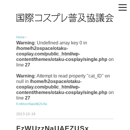
Home
›
Warning
: Undefined array key 0 in
/home/h2ospace/otaku-
cosplay.com/public_html/wp-
content/themes/otaku-cosplay/single.php
on
line
27
Warning
: Attempt to read property "cat_ID" on
null in
/home/h2ospace/otaku-
cosplay.com/public_html/wp-
content/themes/otaku-cosplay/single.php
on
line
27
FzWUzzNaUAEZUSx
2023-10-19
FzWUzzNaUAEZUSx