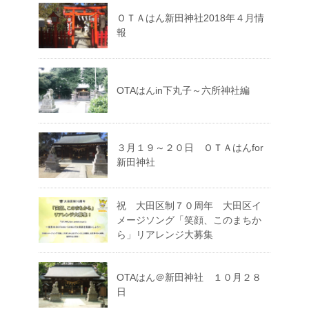
ＯＴＡはん新田神社2018年４月情
報
OTAはんin下丸子～六所神社編
３月１９～２０日 ＯＴＡはんfor
新田神社
祝 大田区制７０周年 大田区イ
メージソング「笑顔、このまちか
ら」リアレンジ大募集
OTAはん＠新田神社 １０月２８
日